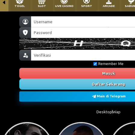
TOGEL
SLOT
LIVE CASINO
SPORT
ARCADE
SABU
Remember Me
Masuk
Daftar Sekarang
Main di Telegram
Desktop
Wap