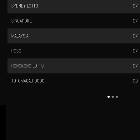
SYDNEY LOTTO
07-
SINGAPORE
07-
MALAYSIA
07-
PCSO
07-
HONGKONG LOTTO
07-
TOTOMACAU 0000
08-