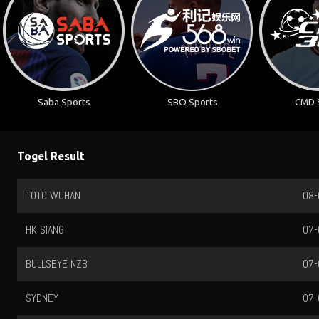
Saba Sports
SBO Sports
CMD 
Togel Result
TOTO WUHAN
08-
HK SIANG
07-
BULLSEYE NZB
07-
SYDNEY
07-