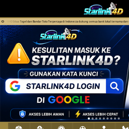
4D Situs Togel dan Bandar Toto Terpercaya di Indonesia dukung semua bank lokal ternama dan e-wall