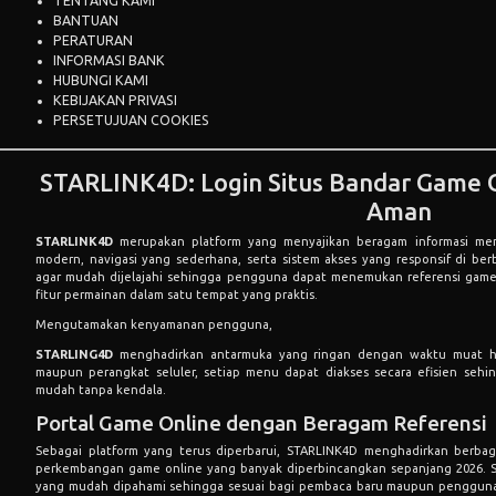
TENTANG KAMI
BANTUAN
PERATURAN
INFORMASI BANK
HUBUNGI KAMI
KEBIJAKAN PRIVASI
PERSETUJUAN COOKIES
STARLINK4D: Login Situs Bandar Game 
Aman
STARLINK4D
merupakan platform yang menyajikan beragam informasi me
modern, navigasi yang sederhana, serta sistem akses yang responsif di be
agar mudah dijelajahi sehingga pengguna dapat menemukan referensi game d
fitur permainan dalam satu tempat yang praktis.
Mengutamakan kenyamanan pengguna,
STARLING4D
menghadirkan antarmuka yang ringan dengan waktu muat ha
maupun perangkat seluler, setiap menu dapat diakses secara efisien sehin
mudah tanpa kendala.
Portal Game Online dengan Beragam Referensi
Sebagai platform yang terus diperbarui, STARLINK4D menghadirkan berbaga
perkembangan game online yang banyak diperbincangkan sepanjang 2026. 
yang mudah dipahami sehingga sesuai bagi pembaca baru maupun pengguna