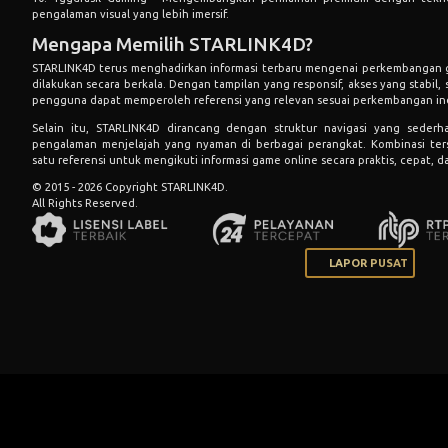
pengalaman visual yang lebih imersif.
Mengapa Memilih STARLINK4D?
STARLINK4D terus menghadirkan informasi terbaru mengenai perkembangan 
dilakukan secara berkala. Dengan tampilan yang responsif, akses yang stabil,
pengguna dapat memperoleh referensi yang relevan sesuai perkembangan indu
Selain itu, STARLINK4D dirancang dengan struktur navigasi yang sederh
pengalaman menjelajah yang nyaman di berbagai perangkat. Kombinasi ters
satu referensi untuk mengikuti informasi game online secara praktis, cepat, 
© 2015 - 2026 Copyright STARLINK4D.
All Rights Reserved.
LAPOR PUSAT