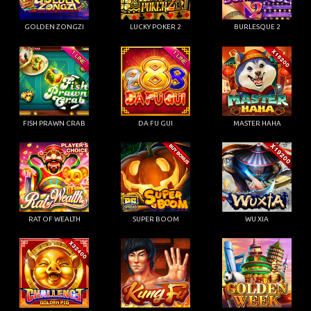
GOLDEN ZONGZI
LUCKY POKER 2
BURLESQUE 2
FISH PRAWN CRAB
DA FU GUI
MASTER HAHA
RAT OF WEALTH
SUPER BOOM
WU XIA