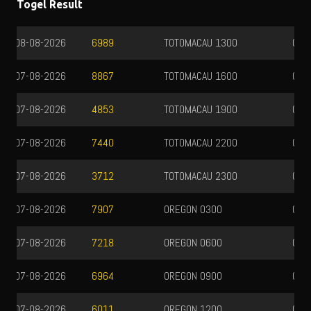
Togel Result
TOTOMACAU 1300
07-08-2026
6300
TOTOMACAU 1600
07-08-2026
7875
TOTOMACAU 1900
07-08-2026
6303
TOTOMACAU 2200
07-08-2026
9178
TOTOMACAU 2300
07-08-2026
9141
OREGON 0300
08-08-2026
1535
OREGON 0600
08-08-2026
6079
OREGON 0900
07-08-2026
0198
OREGON 1200
07-08-2026
1233