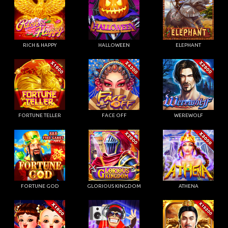
RICH & HAPPY
HALLOWEEN
ELEPHANT
FORTUNE TELLER
FACE OFF
WEREWOLF
FORTUNE GOD
GLORIOUS KINGDOM
ATHENA