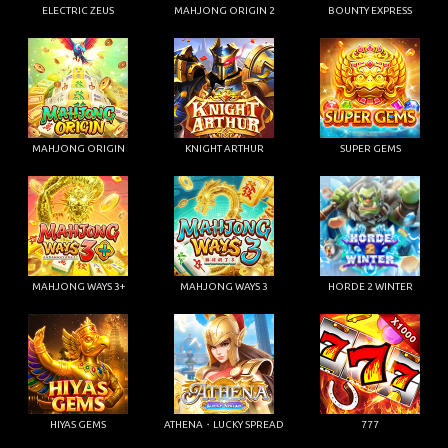
ELECTRIC ZEUS
MAHJONG ORIGIN 2
BOUNTY EXPRESS
MAHJONG ORIGIN
KNIGHT ARTHUR
SUPER GEMS
MAHJONG WAYS 3+
MAHJONG WAYS 3
HORDE 2 WINTER
HIYAS GEMS
ATHENA・LUCKY SPREAD
777