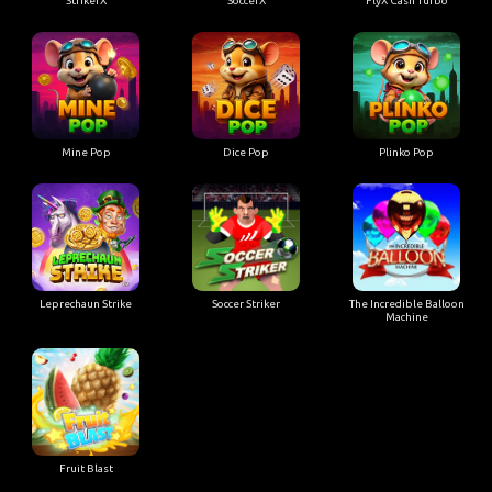
StrikerX
SoccerX
FlyX Cash Turbo
Mine Pop
Dice Pop
Plinko Pop
Leprechaun Strike
Soccer Striker
The Incredible Balloon
Machine
Fruit Blast