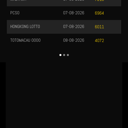
PCSO
07-08-2026
O
6964
HONGKONG LOTTO
07-08-2026
O
6011
TOTOMACAU 0000
08-08-2026
C
4072