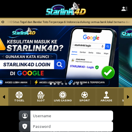
itus Togel dan Bandar Toto Terpercaya di Indonesia dukung semua bank lokal ternama dan e-wallet D
TOGEL
SLOT
LIVE CASINO
SPORT
ARCADE
SABU