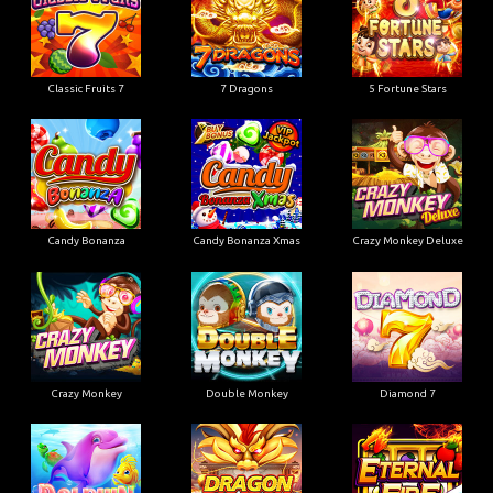
Classic Fruits 7
7 Dragons
5 Fortune Stars
Candy Bonanza
Candy Bonanza Xmas
Crazy Monkey Deluxe
Crazy Monkey
Double Monkey
Diamond 7