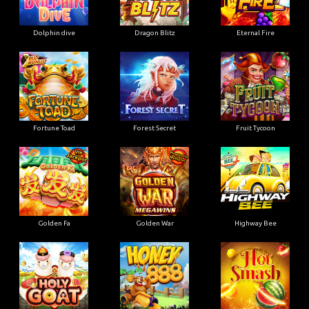
Dolphin dive
Dragon Blitz
Eternal Fire
Fortune Toad
Forest Secret
Fruit Tycoon
Golden Fa
Golden War
Highway Bee