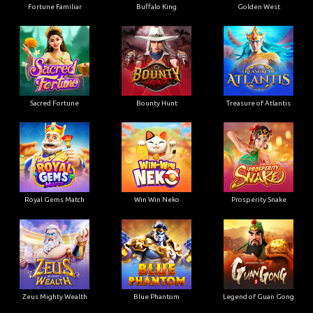
Fortune Familiar
Buffalo King
Golden West
Sacred Fortune
Bounty Hunt
Treasure of Atlantis
Royal Gems Match
Win Win Neko
Prosperity Snake
Zeus Mighty Wealth
Blue Phantom
Legend of Guan Gong