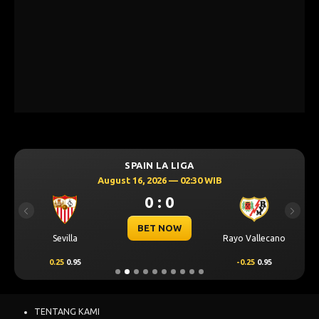
SPAIN LA LIGA
August 16, 2026 — 02:30 WIB
0 : 0
Previous
Next
BET NOW
Sevilla
Rayo Vallecano
0.25
0.95
-0.25
0.95
TENTANG KAMI