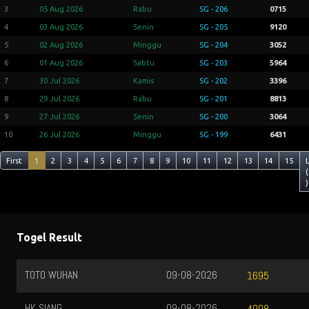
3
05 Aug 2026
Rabu
SG - 206
0715
4
03 Aug 2026
Senin
SG - 205
9120
5
02 Aug 2026
Minggu
SG - 204
3052
6
01 Aug 2026
Sabtu
SG - 203
5964
7
30 Jul 2026
Kamis
SG - 202
3396
8
29 Jul 2026
Rabu
SG - 201
8813
9
27 Jul 2026
Senin
SG - 200
3064
10
26 Jul 2026
Minggu
SG - 199
6431
First
1
2
3
4
5
6
7
8
9
10
11
12
13
14
15
(
)
Togel Result
TOTO WUHAN
09-08-2026
1695
HK SIANG
09-08-2026
4008