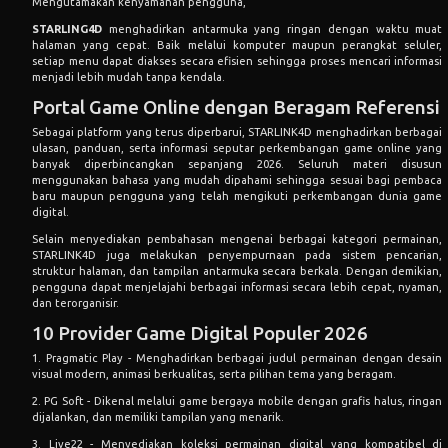
Mengutamakan kenyamanan pengguna,
STARLING4D
menghadirkan antarmuka yang ringan dengan waktu muat
halaman yang cepat. Baik melalui komputer maupun perangkat seluler,
setiap menu dapat diakses secara efisien sehingga proses mencari informasi
menjadi lebih mudah tanpa kendala.
Portal Game Online dengan Beragam Referensi
Sebagai platform yang terus diperbarui, STARLINK4D menghadirkan berbagai
ulasan, panduan, serta informasi seputar perkembangan game online yang
banyak diperbincangkan sepanjang 2026. Seluruh materi disusun
menggunakan bahasa yang mudah dipahami sehingga sesuai bagi pembaca
baru maupun pengguna yang telah mengikuti perkembangan dunia game
digital.
Selain menyediakan pembahasan mengenai berbagai kategori permainan,
STARLINK4D juga melakukan penyempurnaan pada sistem pencarian,
struktur halaman, dan tampilan antarmuka secara berkala. Dengan demikian,
pengguna dapat menjelajahi berbagai informasi secara lebih cepat, nyaman,
dan terorganisir.
10 Provider Game Digital Populer 2026
1. Pragmatic Play - Menghadirkan berbagai judul permainan dengan desain
visual modern, animasi berkualitas, serta pilihan tema yang beragam.
2. PG Soft - Dikenal melalui game bergaya mobile dengan grafis halus, ringan
dijalankan, dan memiliki tampilan yang menarik.
3. Live22 - Menyediakan koleksi permainan digital yang kompatibel di