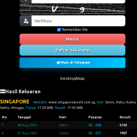
Remember Me
Masuk
Daftar Sekarang
Main di Telegram
Desktop
Wap
Hasil Keluaran
SINGAPORE
Website:
www.singaporepools.com.sg
, Hari:
Senin, Rabu, Kamis,
Sabtu, Minggu
, Tutup:
17:20 WIB
, Result:
17:45 WIB
No
Tanggal
Hari
Pasaran
Result
1
08 Aug 2026
Sabtu
SG - 208
5102
2
07 Aug 2026
Jumat
SG - 207
7907